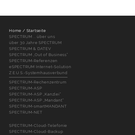
Home / Startseite
SPECTRUM ... über uns
über 30 Jahre SPECTRUM
SPECTRUM & DATEV
SPECTRUM „Out of Business“
SPECTRUM-Referenzen
eSPECTRUM Internet-Solution
Z.E.U.S.-Systemhausverbund
SPECTRUM-Rechenzentrum
SPECTRUM-ASP
SPECTRUM-ASP „Kanzlei“
SPECTRUM-ASP „Mandant“
SPECTRUM-smartMANDANT
SPECTRUM-NET
SPECTRUM-Cloud-Telefonie
SPECTRUM-Cloud-Backup