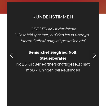
KUNDENSTIMMEN
KUNDENST
"SPECTRUM ist der fairste
„Bei SPECTRUM finde 
ftspartner, auf den ich in über 30
gut, dass SPECTRUM
u
en Selbständigkeit gestoßen bin".
freier
KANZLEI-Systemp
man so neutral berate
Seniorchef Siegfried Noll,
keinen IT-Partner gebra
Steuerberater
Sprachregelungen 
 Grauer Partnerschaftsgesellschaft
mbB / Eningen bei Reutlingen
Dipl. Betriebswirtin
Steuerbera
Peter & Partner 
Steuerberatungsgese
Berlin